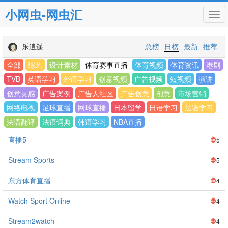
小网虫-网虫汇
Tog
navi
乐逍遥
总榜
日榜
最新
推荐
全部
综艺
设计素材
体育赛事直播
体育视频
体育资讯
港剧
TVB
英语学习
外语学习
创意视频
广告视频
短视频
演讲
创意灵感
广告案例
广告人社区
广告创意
创意
市场营销
网络电视
足球直播
网球直播
日本留学
日语学习
法语学习
法语翻译
法语词典
韩语学习
NBA直播
直播5
5
Stream Sports
5
东方体育直播
4
Watch Sport Online
4
Stream2watch
4