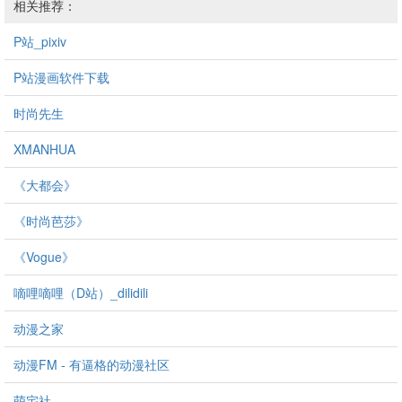
相关推荐：
P站_pixiv
P站漫画软件下载
时尚先生
XMANHUA
《大都会》
《时尚芭莎》
《Vogue》
嘀哩嘀哩（D站）_dilidili
动漫之家
动漫FM - 有逼格的动漫社区
萌宅社