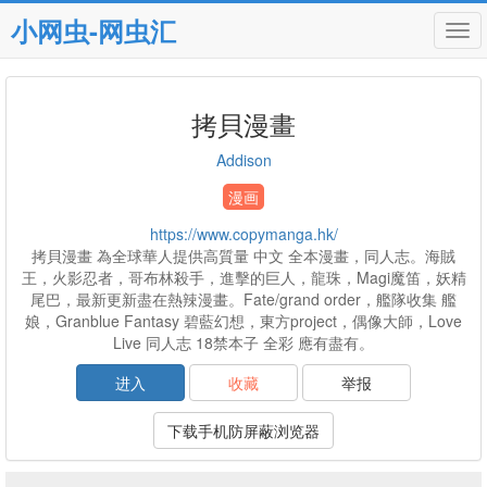
小网虫-网虫汇
Tog
navi
拷貝漫畫
Addison
漫画
https://www.copymanga.hk/
拷貝漫畫 為全球華人提供高質量 中文 全本漫畫，同人志。海賊
王，火影忍者，哥布林殺手，進擊的巨人，龍珠，Magi魔笛，妖精
尾巴，最新更新盡在熱辣漫畫。Fate/grand order，艦隊收集 艦
娘，Granblue Fantasy 碧藍幻想，東方project，偶像大師，Love
Live 同人志 18禁本子 全彩 應有盡有。
进入
收藏
举报
下载手机防屏蔽浏览器