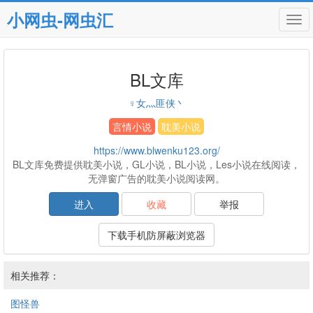
小网虫-网虫汇
Tog
navi
BL文库
♀女灬匪侠丶
言情小说
耽美小说
https://www.blwenku123.org/
BL文库免费提供耽美小说，GL小说，BL小说，Les小说在线阅读，
无弹窗广告的耽美小说阅读网。
进入
收藏
举报
下载手机防屏蔽浏览器
相关推荐：
图怪兽