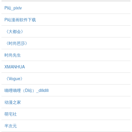
P站_pixiv
P站漫画软件下载
《大都会》
《时尚芭莎》
时尚先生
XMANHUA
《Vogue》
嘀哩嘀哩（D站）_dilidili
动漫之家
萌宅社
半次元