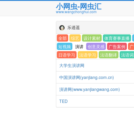
小网虫-网虫汇
www.wangchonghui.com
乐逍遥
全部
综艺
设计素材
体育赛事直播
短视频
演讲
创意灵感
广告案例
广
日语学习
法语学习
法语翻译
法语词
大学生演讲网
中国演讲网(yanjiang.com.cn)
演讲网(www.yanjiangwang.com)
TED