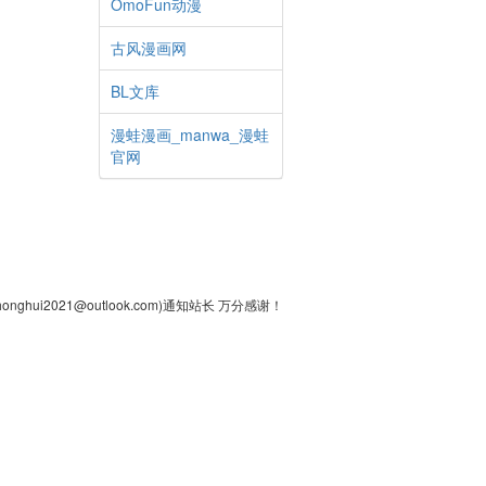
OmoFun动漫
古风漫画网
BL文库
漫蛙漫画_manwa_漫蛙
官网
2021@outlook.com)通知站长 万分感谢！