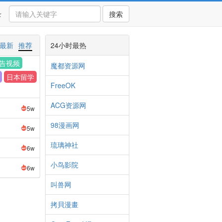
录
搜索
最新
推荐
24小时最热
告视频
魔都资源网
日本留学
FreeOK
ACG资源网
5w
98漫画网
5w
琉璃神社
6w
小鸟影院
6w
叫兽网
拷貝漫畫