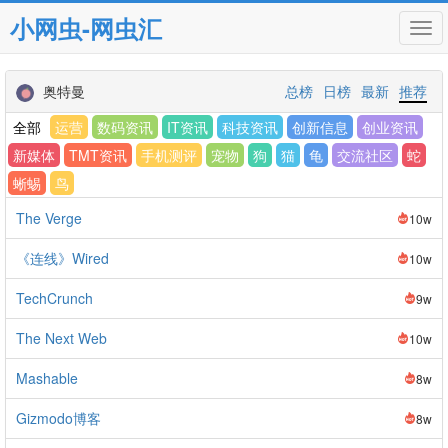
小网虫-网虫汇
Tog
navi
奥特曼
总榜
日榜
最新
推荐
全部
运营
数码资讯
IT资讯
科技资讯
创新信息
创业资讯
新媒体
TMT资讯
手机测评
宠物
狗
猫
龟
交流社区
蛇
蜥蜴
鸟
The Verge
10w
《连线》Wired
10w
TechCrunch
9w
The Next Web
10w
Mashable
8w
Gizmodo博客
8w