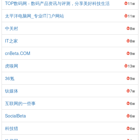
TOP数码网 - 数码产品资讯与评测，分享美好科技生活
11w
太平洋电脑网_专业IT门户网站
11w
中关村
8w
IT之家
8w
cnBeta.COM
9w
虎嗅网
13w
36氪
9w
钛媒体
7w
互联网的一些事
6w
SocialBeta
6w
科技猎
6w