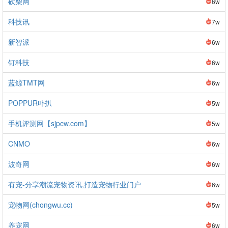
砍柴网
6w
科技讯
7w
新智派
6w
钉科技
6w
蓝鲸TMT网
6w
POPPUR卟扒
5w
手机评测网【sjpcw.com】
5w
CNMO
6w
波奇网
6w
有宠-分享潮流宠物资讯,打造宠物行业门户
6w
宠物网(chongwu.cc)
5w
养宠网
6w