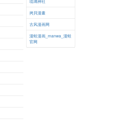
琉璃神社
拷貝漫畫
古风漫画网
漫蛙漫画_manwa_漫蛙
官网