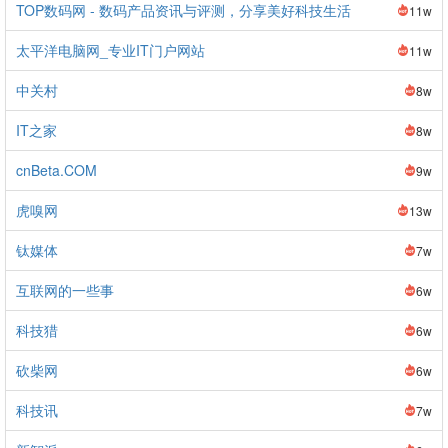
TOP数码网 - 数码产品资讯与评测，分享美好科技生活
11w
太平洋电脑网_专业IT门户网站
11w
中关村
8w
IT之家
8w
cnBeta.COM
9w
虎嗅网
13w
钛媒体
7w
互联网的一些事
6w
科技猎
6w
砍柴网
6w
科技讯
7w