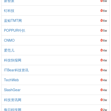
新智派
6w
钉科技
6w
蓝鲸TMT网
6w
POPPUR卟扒
5w
CNMO
6w
爱范儿
4w
科技快报网
4w
ITBear科技资讯
4w
TechWeb
4w
SlashGear
4w
科技资讯网
3w
每日科技网
2w