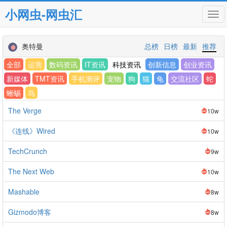
小网虫-网虫汇
Tog
navi
奥特曼
总榜
日榜
最新
推荐
全部
运营
数码资讯
IT资讯
科技资讯
创新信息
创业资讯
新媒体
TMT资讯
手机测评
宠物
狗
猫
龟
交流社区
蛇
蜥蜴
鸟
The Verge
10w
《连线》Wired
10w
TechCrunch
9w
The Next Web
10w
Mashable
8w
Gizmodo博客
8w