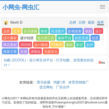
小网虫-网虫汇
Tog
navi
Kevin D
总榜
日榜
最新
推荐
全部
音乐
音乐搜索
教程
高清图片
影视搜索
泰剧
设计
设计素材
设计社区
设计师工具
素材平台
创意灵感
创意
网页素材
JS代码
设计教程
PS教程
素材
影评
剧评
搜索引擎
灵感
演唱会
无损音乐
站酷 (ZCOOL) - 设计师互动平台 - 打开站酷，发现更好的设
8w
计！
友情链接:
黑马收藏
鸿蒙1库
体育营销推广
提交网站
广告合作
小网虫©2017 本网站所有内容都是靠程序在互联网上自动搜集而来，仅供测试和学
习交流。若侵犯了您的权益，请即时发邮件(wangchonghui2021@outlook.com)通
知站长 万分感谢！