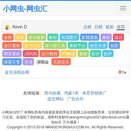
小网虫-网虫汇
Tog
navi
Kevin D
总榜
日榜
最新
推荐
全部
音乐
音乐搜索
教程
高清图片
影视搜索
泰剧
设计
设计素材
设计社区
设计师工具
素材平台
创意灵感
创意
网页素材
JS代码
设计教程
PS教程
素材
影评
剧评
搜索引擎
灵感
演唱会
无损音乐
蓝光演唱会网
7w
友情链接:
黑马收藏
鸿蒙1库
体育营销推广
提交网站
广告合作
小网虫©2017 本网站所有内容都是靠程序在互联网上自动搜集而来，仅供测试和学
习交流。若侵犯了您的权益，请即时发邮件(wangchonghui2021@outlook.com)通
知站长 万分感谢！
Copyright © 2013-2016 WANGCHONGHUI.COM Inc. All Rights Reserved.