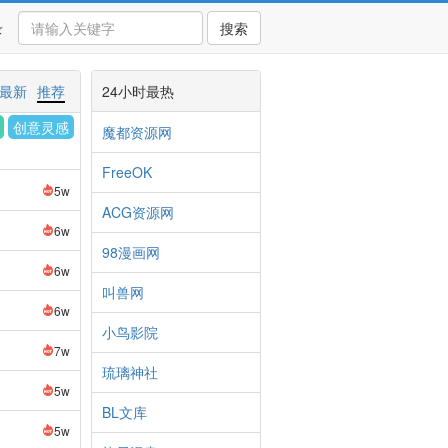
录
搜索
最新
推荐
24小时最热
创意灵感
魔都资源网
FreeOK
5w
ACG资源网
6w
98漫画网
6w
叫兽网
6w
小鸟影院
7w
琉璃神社
5w
BL文库
5w