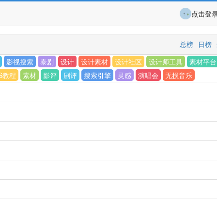
点击登
总榜
日榜
影视搜索
泰剧
设计
设计素材
设计社区
设计师工具
素材平台
S教程
素材
影评
剧评
搜索引擎
灵感
演唱会
无损音乐