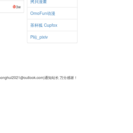
拷貝漫畫
3w
OmoFun动漫
茶杯狐 Cupfox
P站_pixiv
2021@outlook.com)通知站长 万分感谢！