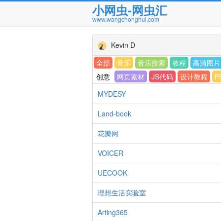
小网虫-网虫汇
www.wangchonghui.com
Kevin D
全部
音乐
音乐搜索
教程
高清图片
创意
网页素材
JS代码
设计教程
P
MYDESY
Land-book
花瓣网
VOICER
UECOOK
理想生活实验室
Arting365