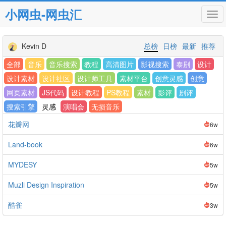
小网虫-网虫汇
Tog
navi
Kevin D
总榜
日榜
最新
推荐
全部
音乐
音乐搜索
教程
高清图片
影视搜索
泰剧
设计
设计素材
设计社区
设计师工具
素材平台
创意灵感
创意
网页素材
JS代码
设计教程
PS教程
素材
影评
剧评
搜索引擎
灵感
演唱会
无损音乐
花瓣网
6w
Land-book
6w
MYDESY
5w
Muzli Design Inspiration
5w
酷雀
3w