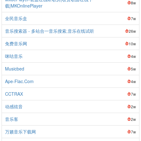
8w
载|MKOnlinePlayer
全民音乐盒
7w
音乐搜索器 - 多站合一音乐搜索,音乐在线试听
26w
免费音乐网
10w
咪咕音乐
4w
Musicbed
5w
Ape-Flac.Com
4w
CCTRAX
7w
动感炫音
2w
音乐客
2w
万籁音乐下载网
7w