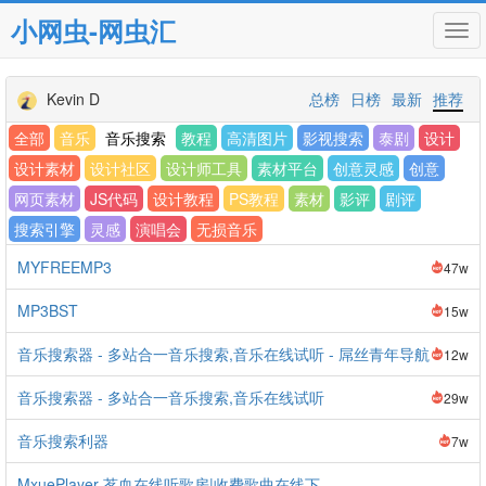
小网虫-网虫汇
Tog
navi
Kevin D
总榜
日榜
最新
推荐
全部
音乐
音乐搜索
教程
高清图片
影视搜索
泰剧
设计
设计素材
设计社区
设计师工具
素材平台
创意灵感
创意
网页素材
JS代码
设计教程
PS教程
素材
影评
剧评
搜索引擎
灵感
演唱会
无损音乐
MYFREEMP3
47w
MP3BST
15w
音乐搜索器 - 多站合一音乐搜索,音乐在线试听 - 屌丝青年导航
12w
音乐搜索器 - 多站合一音乐搜索,音乐在线试听
29w
音乐搜索利器
7w
MxuePlayer-茗血在线听歌房|收费歌曲在线下