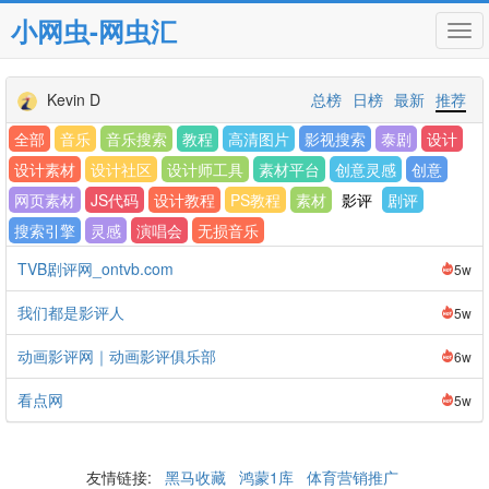
小网虫-网虫汇
Tog
navi
Kevin D
总榜
日榜
最新
推荐
全部
音乐
音乐搜索
教程
高清图片
影视搜索
泰剧
设计
设计素材
设计社区
设计师工具
素材平台
创意灵感
创意
网页素材
JS代码
设计教程
PS教程
素材
影评
剧评
搜索引擎
灵感
演唱会
无损音乐
TVB剧评网_ontvb.com
5w
我们都是影评人
5w
动画影评网｜动画影评俱乐部
6w
看点网
5w
友情链接:
黑马收藏
鸿蒙1库
体育营销推广