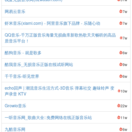
网易云音乐
7w
虾米音乐(xiami.com) - 阿里音乐旗下品牌 - 乐随心动
7w
QQ音乐-千万正版音乐海量无损曲库新歌热歌天天畅听的高品
7w
质音乐平台！
酷狗音乐 - 就是歌多
6w
酷我音乐_无损音乐正版在线试听网站
9w
千千音乐-听见世界
6w
echo回声 | 潮流音乐生活方式-3D音乐 弹幕社交 趣味铃声 变
10w
声录音 KTV
Growio音乐
22w
一听音乐网_歌曲大全::免费网络在线正版音乐站
11w
九酷音乐网
6w