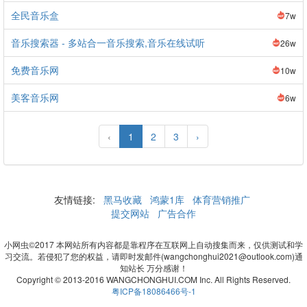
全民音乐盒
7w
音乐搜索器 - 多站合一音乐搜索,音乐在线试听
26w
免费音乐网
10w
美客音乐网
6w
‹
1
2
3
›
友情链接:
黑马收藏
鸿蒙1库
体育营销推广
提交网站
广告合作
小网虫©2017 本网站所有内容都是靠程序在互联网上自动搜集而来，仅供测试和学
习交流。若侵犯了您的权益，请即时发邮件(wangchonghui2021@outlook.com)通
知站长 万分感谢！
Copyright © 2013-2016 WANGCHONGHUI.COM Inc. All Rights Reserved.
粤ICP备18086466号-1