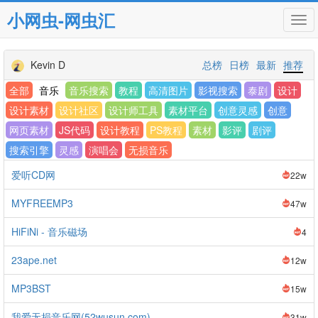
小网虫-网虫汇
Tog
navi
Kevin D
总榜
日榜
最新
推荐
全部
音乐
音乐搜索
教程
高清图片
影视搜索
泰剧
设计
设计素材
设计社区
设计师工具
素材平台
创意灵感
创意
网页素材
JS代码
设计教程
PS教程
素材
影评
剧评
搜索引擎
灵感
演唱会
无损音乐
爱听CD网
22w
MYFREEMP3
47w
HiFiNi - 音乐磁场
4
23ape.net
12w
MP3BST
15w
我爱无损音乐网(52wusun.com)
31w