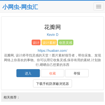
小网虫-网虫汇
Tog
navi
花瓣网
Kevin D
设计
设计素材
创意灵感
https://huaban.com/
花瓣网, 设计师寻找灵感的天堂！图片素材领导者，帮你采集、发现
网络上你喜欢的事物。你可以用它收集灵感,保存有用的素材,计划旅
行,晒晒自己想要的东西
进入
收藏
举报
下载手机防屏蔽浏览器
相关推荐：