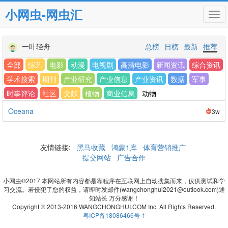
小网虫-网虫汇
Tog
navi
一叶轻舟
总榜
日榜
最新
推荐
全部
综艺
电影
动漫
电视剧
高清电影
新闻资讯
综合资讯
学术搜索
期刊
产业研究
产业信息
产业资讯
数据
军事
时事评论
社区
文献
植物
商业信息
动物
Oceana
3w
友情链接:
黑马收藏
鸿蒙1库
体育营销推广
提交网站
广告合作
小网虫©2017 本网站所有内容都是靠程序在互联网上自动搜集而来，仅供测试和学
习交流。若侵犯了您的权益，请即时发邮件(wangchonghui2021@outlook.com)通
知站长 万分感谢！
Copyright © 2013-2016 WANGCHONGHUI.COM Inc. All Rights Reserved.
粤ICP备18086466号-1