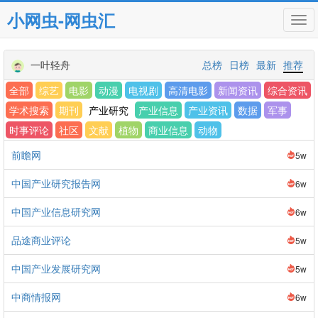
小网虫-网虫汇
Tog
navi
一叶轻舟
总榜
日榜
最新
推荐
全部
综艺
电影
动漫
电视剧
高清电影
新闻资讯
综合资讯
学术搜索
期刊
产业研究
产业信息
产业资讯
数据
军事
时事评论
社区
文献
植物
商业信息
动物
前瞻网
5w
中国产业研究报告网
6w
中国产业信息研究网
6w
品途商业评论
5w
中国产业发展研究网
5w
中商情报网
6w