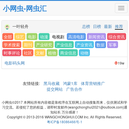
小网虫-网虫汇
Tog
navi
一叶轻舟
总榜
日榜
最新
推荐
全部
综艺
电影
动漫
电视剧
高清电影
新闻资讯
综合资讯
学术搜索
期刊
产业研究
产业信息
产业资讯
数据
军事
时事评论
社区
文献
植物
商业信息
动物
电影码头网
19w
友情链接:
黑马收藏
鸿蒙1库
体育营销推广
提交网站
广告合作
小网虫©2017 本网站所有内容都是靠程序在互联网上自动搜集而来，仅供测试和学
习交流。若侵犯了您的权益，请即时发邮件(wangchonghui2021@outlook.com)通
知站长 万分感谢！
Copyright © 2013-2016 WANGCHONGHUI.COM Inc. All Rights Reserved.
粤ICP备18086466号-1