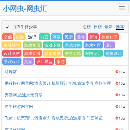
小网虫-网虫汇
Tog
navi
白衣牛仔少年
总榜
日榜
最新
推荐
全部
旅游
游记
订票
酒店
民宿
美食
菜谱
美食社区
影视搜索
游戏资讯
游戏下载
游戏攻略
游戏社区
设计
设计素材
游戏直播
娱乐直播
创意灵感
室内设计
建筑设计
景观设计
灵感
设计模型
桌游
马蜂窝
11w
携程旅行网官网:酒店预订,机票预订查询,旅游度假,商旅管理
15w
穷游网,旅途永无穷尽
10w
途牛旅游网官网
11w
飞猪：机票预订,酒店查询,客栈民宿,旅游度假,门票签证
13w
艺龙旅行网
10w