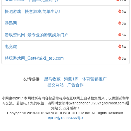
快吧游戏 - 快意游戏,简单生活!
9w
游迅网
6w
游戏资讯网_最专业的游戏娱乐门户
6w
电竞虎
6w
特玩游戏网_Get好游戏_te5.com
6w
友情链接:
黑马收藏
鸿蒙1库
体育营销推广
提交网站
广告合作
小网虫©2017 本网站所有内容都是靠程序在互联网上自动搜集而来，仅供测试和学
习交流。若侵犯了您的权益，请即时发邮件(wangchonghui2021@outlook.com)通
知站长 万分感谢！
Copyright © 2013-2016 WANGCHONGHUI.COM Inc. All Rights Reserved.
粤ICP备18086466号-1