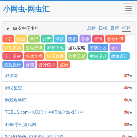
小网虫-网虫汇
Tog
navi
白衣牛仔少年
总榜
日榜
最新
推荐
全部
旅游
游记
订票
酒店
民宿
美食
菜谱
美食社区
影视搜索
游戏资讯
游戏下载
游戏攻略
游戏社区
设计
设计素材
游戏直播
娱乐直播
创意灵感
室内设计
建筑设计
景观设计
灵感
设计模型
桌游
游侠网
7w
游民星空
6w
游戏攻略吧
6w
TGBUS.com-电玩巴士-中国综合游戏门户
6w
4399手机游戏网
5w
3DMGAME_中国单机游戏门户
11w