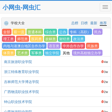
小网虫-网虫汇
Tog
navi
学校大全
总榜
日榜
最新
推荐
全部
双一流
普通本科
综合类
公办
专科（高职）
民办
理工类
师范类
医药类
农林类
财经类
政法类
内地与港澳台地区合作办学
语言类
中外合作办学
民族类
体育类
艺术类
军事类
独立学院
其他
境外高校独立办学
南京旅游职业学院
4w
浙江特殊教育职业学院
3w
吉林师范大学博达学院
2w
广西物流职业技术学院
2w
钟山职业技术学院
3w
山西旅游职业学院
3w