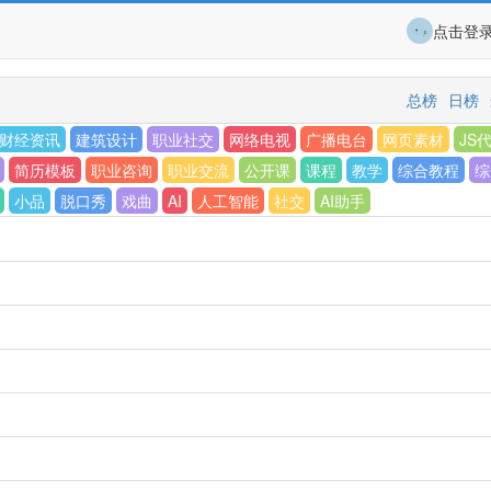
点击登
总榜
日榜
财经资讯
建筑设计
职业社交
网络电视
广播电台
网页素材
JS
简历模板
职业咨询
职业交流
公开课
课程
教学
综合教程
综
小品
脱口秀
戏曲
AI
人工智能
社交
AI助手