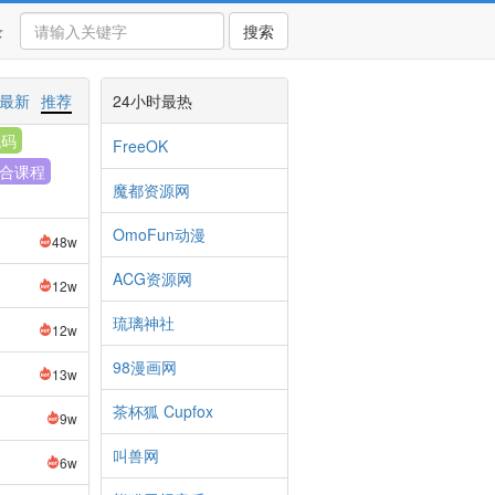
录
搜索
最新
推荐
24小时最热
代码
FreeOK
合课程
魔都资源网
OmoFun动漫
48w
ACG资源网
12w
琉璃神社
12w
98漫画网
13w
茶杯狐 Cupfox
9w
叫兽网
6w