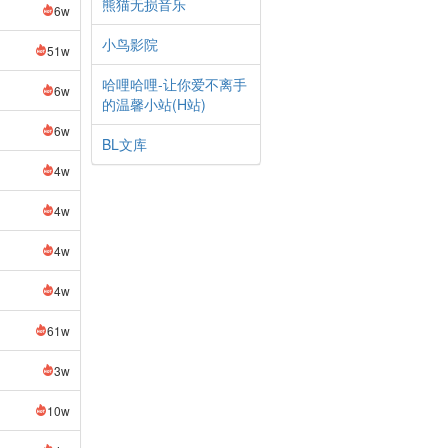
熊猫无损音乐
6w
小鸟影院
51w
哈哩哈哩-让你爱不离手
6w
的温馨小站(H站)
6w
BL文库
4w
4w
4w
4w
61w
3w
10w