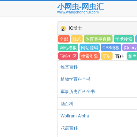
小网虫-网虫汇
www.wangchonghui.com
IQ博士
全部
综艺
体育赛事直播
学术搜索
网站模板
网站源码
CSS模板
jQuery
问答社区
搜索引擎
历史
百科
相声
维基百科
植物学百科全书
军事历史百科全书
酒百科
Wolfram Alpha
花语百科