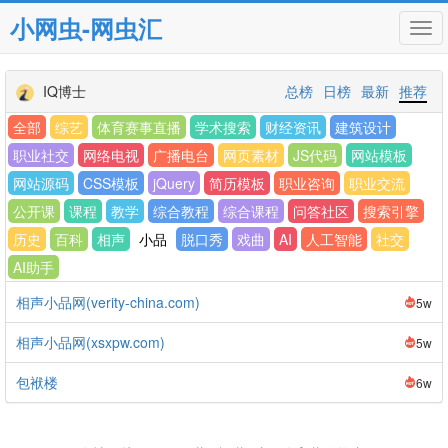
小网虫-网虫汇
Tog
navi
IQ博士
总榜
日榜
最新
推荐
全部
综艺
体育赛事直播
学术搜索
财经资讯
建筑设计
职业社交
网络电视
广播电台
网页素材
JS代码
网站模板
网站源码
CSS模板
jQuery
简历模板
职业咨询
职业交流
公开课
课程
教学
综合教程
综合课程
问答社区
搜索引擎
历史
百科
相声
小品
脱口秀
戏曲
AI
人工智能
社交
AI助手
相声小品网(verity-china.com)
5w
相声小品网(xsxpw.com)
5w
包袱楼
6w