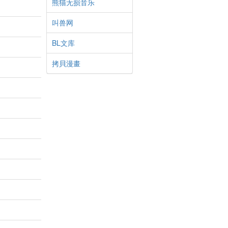
熊猫无损音乐
叫兽网
BL文库
拷貝漫畫