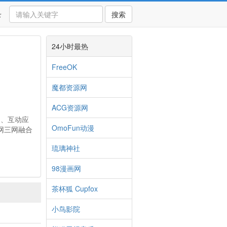
录
搜索
24小时最热
FreeOK
魔都资源网
ACG资源网
品、互动应
OmoFun动漫
网三网融合
琉璃神社
98漫画网
茶杯狐 Cupfox
小鸟影院