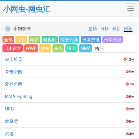
小网虫-网虫汇
Tog
navi
小钢铁侠
总榜
日榜
最新
推荐
全部
综艺
电影
电视剧
综合视频
日本资讯
日本旅游
日本留学
WWE
摔角
拳击
UFC
MMA
格斗
拳击航母
13w
拳击帝国
9w
爱摔角网
7w
MMA Fighting
6w
UFC
3w
武享吧
6w
武者
4w