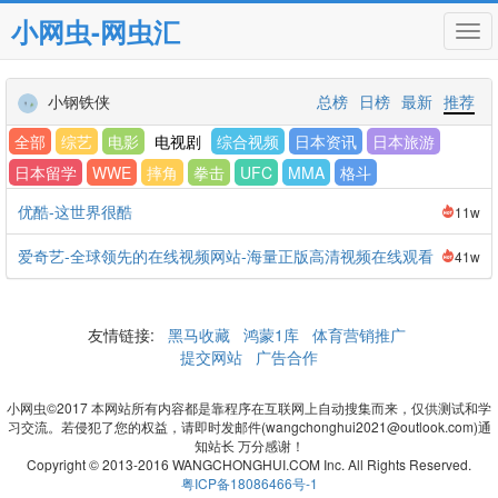
小网虫-网虫汇
Tog
navi
小钢铁侠
总榜
日榜
最新
推荐
全部
综艺
电影
电视剧
综合视频
日本资讯
日本旅游
日本留学
WWE
摔角
拳击
UFC
MMA
格斗
优酷-这世界很酷
11w
爱奇艺-全球领先的在线视频网站-海量正版高清视频在线观看
41w
友情链接:
黑马收藏
鸿蒙1库
体育营销推广
提交网站
广告合作
小网虫©2017 本网站所有内容都是靠程序在互联网上自动搜集而来，仅供测试和学
习交流。若侵犯了您的权益，请即时发邮件(wangchonghui2021@outlook.com)通
知站长 万分感谢！
Copyright © 2013-2016 WANGCHONGHUI.COM Inc. All Rights Reserved.
粤ICP备18086466号-1