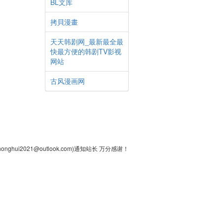
BL文库
拷貝漫畫
天天韩剧网_最新最全最
快最方便的韩剧TV影视
网站
古风漫画网
2021@outlook.com)通知站长 万分感谢！