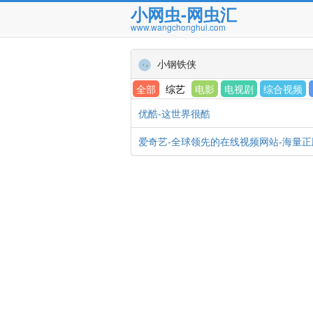
小网虫-网虫汇
www.wangchonghui.com
小钢铁侠
全部
综艺
电影
电视剧
综合视频
优酷-这世界很酷
爱奇艺-全球领先的在线视频网站-海量