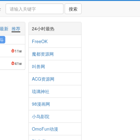
录
搜索
最新
推荐
24小时最热
斗
FreeOK
11w
魔都资源网
41w
叫兽网
ACG资源网
琉璃神社
98漫画网
小鸟影院
OmoFun动漫