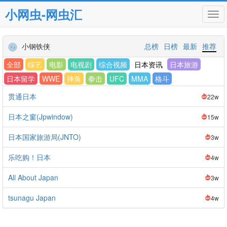
小网虫-网虫汇
Tog
navi
小钢铁侠
总榜
日榜
最新
推荐
全部
综艺
电影
电视剧
综合视频
日本资讯
日本旅游
日本留学
WWE
摔角
拳击
UFC
MMA
格斗
贯通日本
22w
日本之窗(Jpwindow)
15w
日本国家旅游局(JNTO)
3w
乐吃购！日本
4w
All About Japan
3w
tsunagu Japan
4w