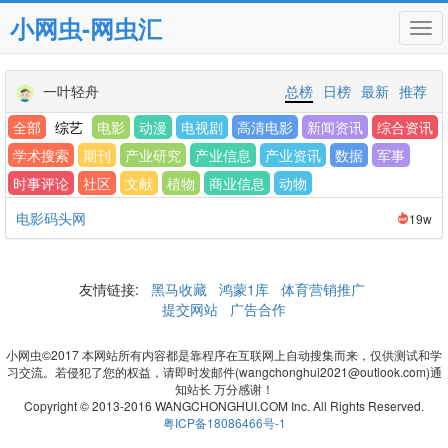
小网虫-网虫汇
Tog
navi
一叶轻舟
总榜
日榜
最新
推荐
全部
综艺
电影
动漫
电视剧
高清电影
新闻资讯
综合资讯
学术搜索
期刊
产业研究
产业信息
产业资讯
数据
军事
时事评论
社区
文献
植物
商业信息
动物
电影码头网
19w
友情链接:
黑马收藏
鸿蒙1库
体育营销推广
提交网站
广告合作
小网虫©2017 本网站所有内容都是靠程序在互联网上自动搜集而来，仅供测试和学
习交流。若侵犯了您的权益，请即时发邮件(wangchonghui2021@outlook.com)通
知站长 万分感谢！
Copyright © 2013-2016 WANGCHONGHUI.COM Inc. All Rights Reserved.
粤ICP备18086466号-1