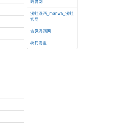
叫兽网
漫蛙漫画_manwa_漫蛙
官网
古风漫画网
拷貝漫畫