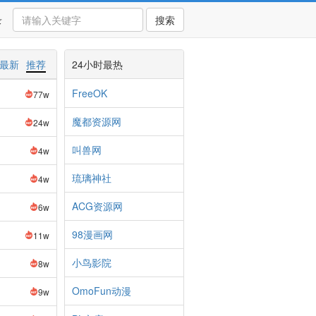
录
搜索
最新
推荐
24小时最热
FreeOK
77w
魔都资源网
24w
叫兽网
4w
琉璃神社
4w
ACG资源网
6w
98漫画网
11w
小鸟影院
8w
OmoFun动漫
9w