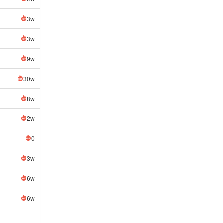
3w
3w
9w
30w
8w
2w
0
3w
6w
6w