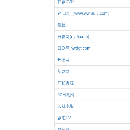
韩剧DVD
91日剧（www.wwmulu.com）
隐社
日剧网(riju5.com)
日剧网jhwdgt.com
热播网
新剧网
厂长资源
97日剧网
蓝鲸电影
剧汇TV
野荷塘