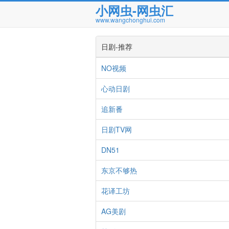
小网虫-网虫汇
www.wangchonghui.com
日剧-推荐
NO视频
心动日剧
追新番
日剧TV网
DN51
东京不够热
花译工坊
AG美剧