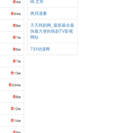
BL文库
4w
拷貝漫畫
64w
天天韩剧网_最新最全最
8w
快最方便的韩剧TV影视
网站
7w
733动漫网
6w
7w
13w
244w
8w
12w
14w
9w