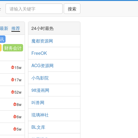
录
搜索
最新
推荐
24小时最热
讯
魔都资源网
财务会计
FreeOK
ACG资源网
15w
小鸟影院
17w
98漫画网
52w
叫兽网
8w
琉璃神社
6w
BL文库
5w