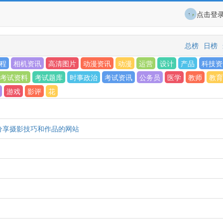
点击登
总榜
日榜
程
相机资讯
高清图片
动漫资讯
动漫
运营
设计
产品
科技资
考试资料
考试题库
时事政治
考试资讯
公务员
医学
教师
教育
游戏
影评
花
者分享摄影技巧和作品的网站