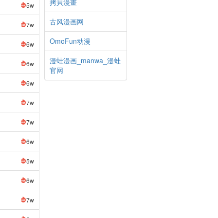
拷貝漫畫
5w
古风漫画网
7w
OmoFun动漫
6w
漫蛙漫画_manwa_漫蛙
6w
官网
6w
7w
7w
6w
5w
6w
7w