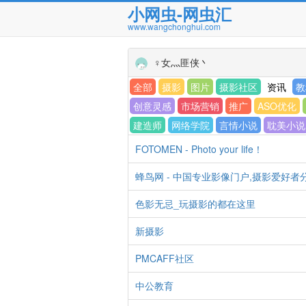
小网虫-网虫汇
www.wangchonghui.com
♀女灬匪侠丶
全部
摄影
图片
摄影社区
资讯
教
创意灵感
市场营销
推广
ASO优化
建造师
网络学院
言情小说
耽美小说
FOTOMEN - Photo your life！
蜂鸟网 - 中国专业影像门户,摄影爱好
色影无忌_玩摄影的都在这里
新摄影
PMCAFF社区
中公教育