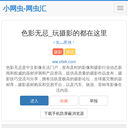
小网虫-网虫汇
Tog
navi
色影无忌_玩摄影的都在这里
♀女灬匪侠丶
摄影
资讯
ww.xitek.com
色影无忌是中文影像生活门户，发布及时的影像和摄影行业动态新
闻和权威的器材评测和产品资讯，提供高质量的摄影作品发布，摄
影技巧交流与分享，拥有活跃度极高的摄影论坛，全球最完整的器
材库，摄影器材购买和交易平台，以及汽车、旅游、音响等影像生
活内容。
进入
收藏
举报
下载手机防屏蔽浏览器