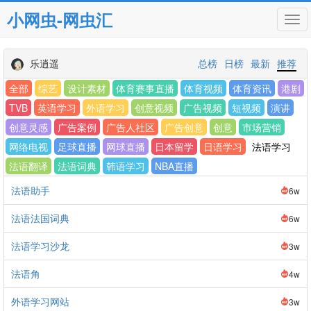
小网虫-网虫汇
Tog
navi
乐逍遥
总榜
日榜
最新
推荐
全部
综艺
设计素材
体育赛事直播
体育视频
体育资讯
港剧
TVB
英语学习
外语学习
创意视频
广告视频
短视频
演讲
创意灵感
广告案例
广告人社区
广告创意
创意
市场营销
网络电视
足球直播
网球直播
日本留学
日语学习
法语学习
法语翻译
法语词典
韩语学习
NBA直播
法语助手
6w
法语法国词典
6w
法语学习沙龙
3w
法语角
4w
外语学习网站
3w