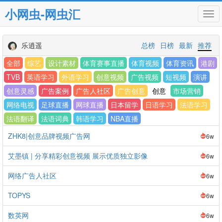
小网虫-网虫汇
Tog
navi
乐逍遥
总榜
日榜
最新
推荐
全部
综艺
设计素材
体育赛事直播
体育视频
体育资讯
港剧
TVB
英语学习
外语学习
创意视频
广告视频
短视频
演讲
创意灵感
广告案例
广告人社区
广告创意
创意
市场营销
网络电视
足球直播
网球直播
日本留学
日语学习
法语学习
法语翻译
法语词典
韩语学习
NBA直播
ZHK8|创意品牌视频广告网
6w
艾墨镇 | 分享精彩创意视频 展示优质独立影像
6w
网络广告人社区
6w
TOPYS
6w
数英网
6w