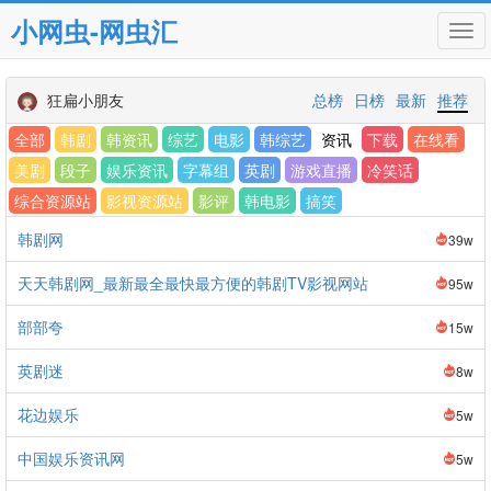
小网虫-网虫汇
Tog
navi
狂扁小朋友
总榜
日榜
最新
推荐
全部
韩剧
韩资讯
综艺
电影
韩综艺
资讯
下载
在线看
美剧
段子
娱乐资讯
字幕组
英剧
游戏直播
冷笑话
综合资源站
影视资源站
影评
韩电影
搞笑
韩剧网
39w
天天韩剧网_最新最全最快最方便的韩剧TV影视网站
95w
部部夸
15w
英剧迷
8w
花边娱乐
5w
中国娱乐资讯网
5w