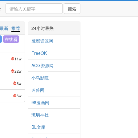
录
搜索
最新
推荐
24小时最热
载
在线看
魔都资源网
FreeOK
11w
ACG资源网
22w
小鸟影院
8w
叫兽网
6w
98漫画网
琉璃神社
BL文库