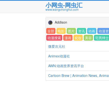
小网虫-网虫汇
www.wangchonghui.com
Addison
全部
电影
图片
资讯
动画
动漫资
动漫搜索
漫画
化妆
美容
宅男绅士
微爱次元社
Animex动漫社
AWN:动画世界资讯平台
Cartoon Brew | Animation News, Anima