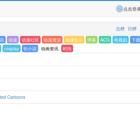
点击登
总榜
日榜
讯
动漫
动漫社区
动漫资源
动漫音乐
弹幕
ACG
电视剧
下
cosplay
轻小说
动画资讯
时尚
ted Cartoons