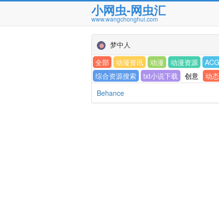
小网虫-网虫汇
www.wangchonghui.com
梦中人
全部
动漫资讯
动漫
动漫资源
AC
综合资源搜索
txt小说下载
创意
动态
Behance