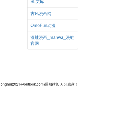
BL文库
古风漫画网
OmoFun动漫
漫蛙漫画_manwa_漫蛙
官网
2021@outlook.com)通知站长 万分感谢！