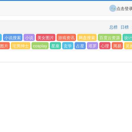
点击登
总榜
日榜
G
小说搜索
小说
美女图片
游戏资讯
网盘搜索
百度云资源
设
图片
宅男绅士
cosplay
星座
玄学
占星
塔罗
心理
周易
灵