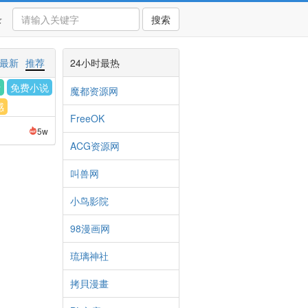
录
搜索
最新
推荐
24小时最热
计
免费小说
魔都资源网
感
FreeOK
5w
ACG资源网
叫兽网
小鸟影院
98漫画网
琉璃神社
拷貝漫畫