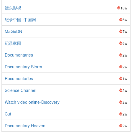
馒头影视
18w
纪录中国_中国网
6w
MaGeDN
7w
纪录家园
6w
Documentaries
2w
Documentary Storm
2w
Rocumentaries
1w
Science Channel
2w
Watch video online-Discovery
2w
Cut
2w
Documentary Heaven
2w