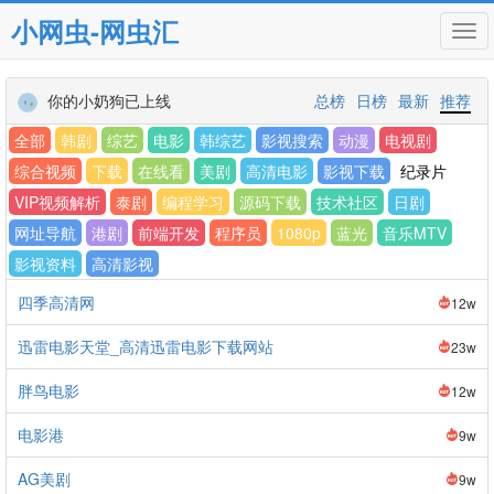
小网虫-网虫汇
Tog
navi
你的小奶狗已上线
总榜
日榜
最新
推荐
全部
韩剧
综艺
电影
韩综艺
影视搜索
动漫
电视剧
综合视频
下载
在线看
美剧
高清电影
影视下载
纪录片
VIP视频解析
泰剧
编程学习
源码下载
技术社区
日剧
网址导航
港剧
前端开发
程序员
1080p
蓝光
音乐MTV
影视资料
高清影视
四季高清网
12w
迅雷电影天堂_高清迅雷电影下载网站
23w
胖鸟电影
12w
电影港
9w
AG美剧
9w