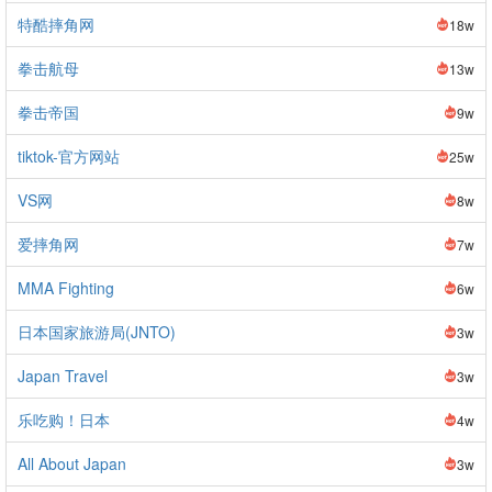
特酷摔角网
18w
拳击航母
13w
拳击帝国
9w
tiktok-官方网站
25w
VS网
8w
爱摔角网
7w
MMA Fighting
6w
日本国家旅游局(JNTO)
3w
Japan Travel
3w
乐吃购！日本
4w
All About Japan
3w