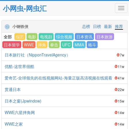
小网虫-网虫汇
Tog
navi
小钢铁侠
总榜
日榜
最新
推荐
全部
综艺
电影
电视剧
综合视频
日本资讯
日本旅游
日本留学
WWE
摔角
拳击
UFC
MMA
格斗
日本旅行社（NipponTravelAgency）
7w
优酷-这世界很酷
11w
爱奇艺-全球领先的在线视频网站-海量正版高清视频在线观看
41w
贯通日本
22w
日本之窗(Jpwindow)
15w
WWE六星摔角网
14w
WWE之家
14w