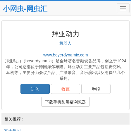
小网虫-网虫汇
Tog
navi
拜亚动力
机器人
www.beyerdynamic.com
拜亚动力（beyerdynamic）是全球著名音频设备品牌，创立于1924
年，公司总部位于德国海尔布隆。拜亚动力主要产品包括麦克风、
耳机等，主要分为会议产品、广播录音、音乐演出以及消费品几个
系列。
进入
收藏
举报
下载手机防屏蔽浏览器
相关推荐：
富士集团