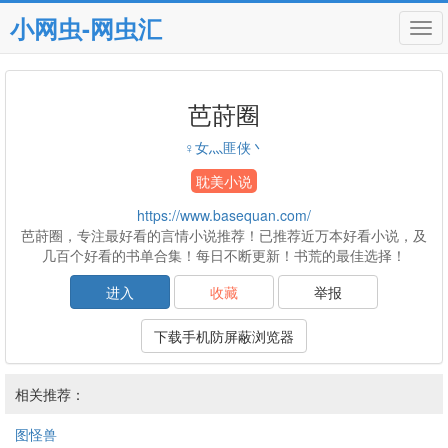
小网虫-网虫汇
Tog
navi
芭莳圈
♀女灬匪侠丶
耽美小说
https://www.basequan.com/
芭莳圈，专注最好看的言情小说推荐！已推荐近万本好看小说，及
几百个好看的书单合集！每日不断更新！书荒的最佳选择！
进入
收藏
举报
下载手机防屏蔽浏览器
相关推荐：
图怪兽