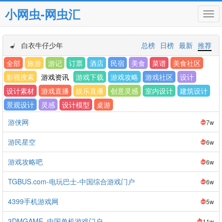
小网虫-网虫汇
Tog
navi
白衣牛仔少年
总榜
日榜
最新
推荐
全部
旅游
游记
订票
酒店
民宿
美食
菜谱
美食社区
影视搜索
游戏资讯
游戏下载
游戏攻略
游戏社区
设计
设计素材
游戏直播
娱乐直播
创意灵感
室内设计
建筑设计
景观设计
灵感
设计模型
桌游
游侠网
7w
游民星空
6w
游戏攻略吧
6w
TGBUS.com-电玩巴士-中国综合游戏门户
6w
4399手机游戏网
5w
3DMGAME_中国单机游戏门户
11w