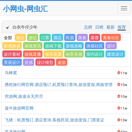
小网虫-网虫汇
Tog
navi
白衣牛仔少年
总榜
日榜
最新
推荐
全部
旅游
游记
订票
酒店
民宿
美食
菜谱
美食社区
影视搜索
游戏资讯
游戏下载
游戏攻略
游戏社区
设计
设计素材
游戏直播
娱乐直播
创意灵感
室内设计
建筑设计
景观设计
灵感
设计模型
桌游
马蜂窝
11w
携程旅行网官网:酒店预订,机票预订查询,旅游度假,商旅管理
15w
穷游网,旅途永无穷尽
10w
途牛旅游网官网
11w
飞猪：机票预订,酒店查询,客栈民宿,旅游度假,门票签证
13w
艺龙旅行网
10w