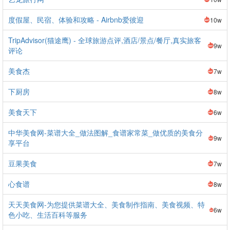
度假屋、民宿、体验和攻略 - Airbnb爱彼迎
10w
TripAdvisor(猫途鹰) - 全球旅游点评,酒店/景点/餐厅,真实旅客
9w
评论
美食杰
7w
下厨房
8w
美食天下
6w
中华美食网-菜谱大全_做法图解_食谱家常菜_做优质的美食分
9w
享平台
豆果美食
7w
心食谱
8w
天天美食网-为您提供菜谱大全、美食制作指南、美食视频、特
6w
色小吃、生活百科等服务