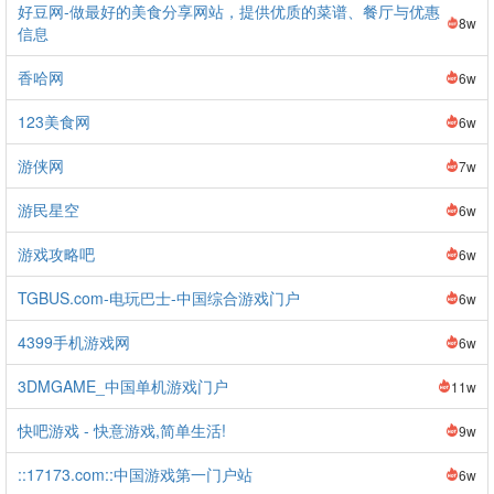
好豆网-做最好的美食分享网站，提供优质的菜谱、餐厅与优惠
8w
信息
香哈网
6w
123美食网
6w
游侠网
7w
游民星空
6w
游戏攻略吧
6w
TGBUS.com-电玩巴士-中国综合游戏门户
6w
4399手机游戏网
6w
3DMGAME_中国单机游戏门户
11w
快吧游戏 - 快意游戏,简单生活!
9w
::17173.com::中国游戏第一门户站
6w