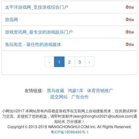
太平洋游戏网_竞技游戏综合门户
6w
游迅网
6w
游戏资讯网_最专业的游戏娱乐门户
6w
兔玩电竞 - 最任性的游戏媒体
6w
‹
1
2
3
›
友情链接:
黑马收藏
鸿蒙1库
体育营销推广
提交网站
广告合作
小网虫©2017 本网站所有内容都是靠程序在互联网上自动搜集而来，仅供测试和学
习交流。若侵犯了您的权益，请即时发邮件(wangchonghui2021@outlook.com)通
知站长 万分感谢！
Copyright © 2013-2016 WANGCHONGHUI.COM Inc. All Rights Reserved.
粤ICP备18086466号-1