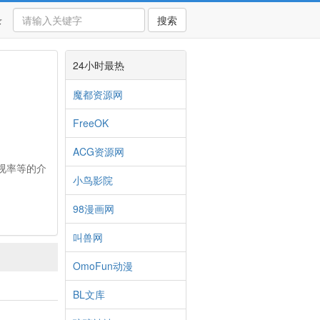
录
搜索
24小时最热
魔都资源网
FreeOK
ACG资源网
视率等的介
小鸟影院
98漫画网
叫兽网
OmoFun动漫
BL文库