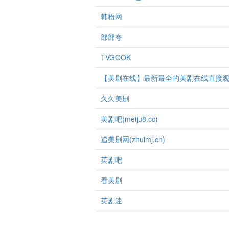
韩粉网
部部夸
TVGOOK
【美剧在线】最新最全的美剧在线直接
久久美剧
美剧吧(meiju8.cc)
追美剧网(zhuimj.cn)
英剧吧
看美剧
英剧迷