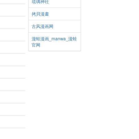
琉璃神社
拷貝漫畫
古风漫画网
漫蛙漫画_manwa_漫蛙
官网