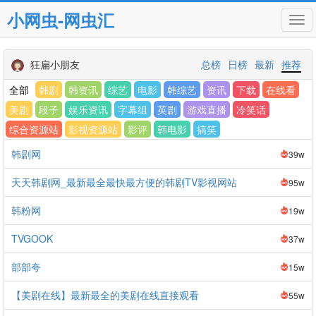
小网虫-网虫汇
Tog
navi
狂扁小朋友
总榜
日榜
最新
推荐
全部
韩剧
韩资讯
综艺
电影
韩综艺
资讯
下载
在线看
美剧
段子
娱乐资讯
字幕组
英剧
游戏直播
冷笑话
综合资源站
影视资源站
影评
韩电影
搞笑
韩剧网
39w
天天韩剧网_最新最全最快最方便的韩剧TV影视网站
95w
韩粉网
19w
TVGOOK
37w
部部夸
15w
【美剧在线】最新最全的美剧在线直接观看
55w