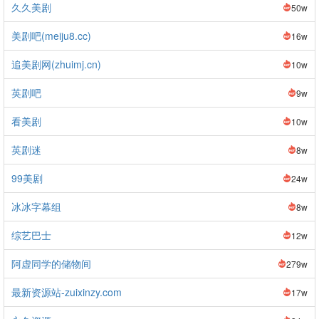
久久美剧
50w
美剧吧(meiju8.cc)
16w
追美剧网(zhuimj.cn)
10w
英剧吧
9w
看美剧
10w
英剧迷
8w
99美剧
24w
冰冰字幕组
8w
综艺巴士
12w
阿虚同学的储物间
279w
最新资源站-zuixinzy.com
17w