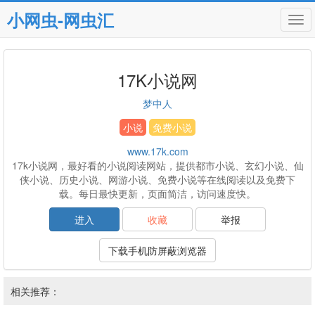
小网虫-网虫汇
Tog
navi
17K小说网
梦中人
小说
免费小说
www.17k.com
17k小说网，最好看的小说阅读网站，提供都市小说、玄幻小说、仙
侠小说、历史小说、网游小说、免费小说等在线阅读以及免费下
载。每日最快更新，页面简洁，访问速度快。
进入
收藏
举报
下载手机防屏蔽浏览器
相关推荐：