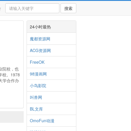
录
搜索
24小时最热
魔都资源网
ACG资源网
FreeOK
业院校，也
98漫画网
校。1978
江大学合作办
小鸟影院
叫兽网
BL文库
OmoFun动漫