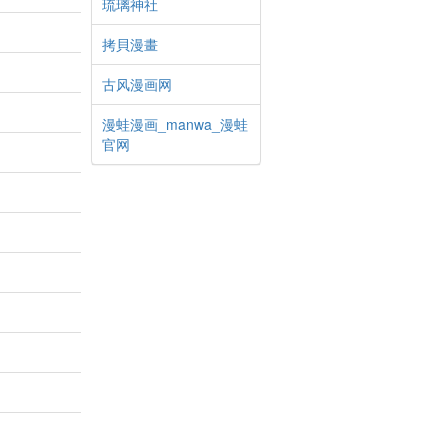
琉璃神社
拷貝漫畫
古风漫画网
漫蛙漫画_manwa_漫蛙
官网