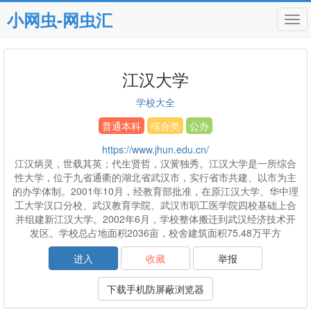
小网虫-网虫汇
Tog
navi
江汉大学
学校大全
普通本科
综合类
公办
https://www.jhun.edu.cn/
江汉炳灵，世载其英；代生贤哲，汉黉独秀。江汉大学是一所综合
性大学，位于九省通衢的湖北省武汉市，实行省市共建、以市为主
的办学体制。2001年10月，经教育部批准，在原江汉大学、华中理
工大学汉口分校、武汉教育学院、武汉市职工医学院四校基础上合
并组建新江汉大学。2002年6月，学校整体搬迁到武汉经济技术开
发区。学校总占地面积2036亩，校舍建筑面积75.48万平方
进入
收藏
举报
下载手机防屏蔽浏览器